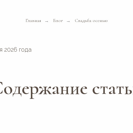
Главная
Блог
Свадьба осенью
→
→
я 2026 года
одержание стат