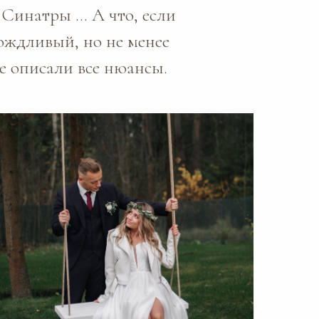
и Синатры … А что, если
дождливый, но не менее
е описали все нюансы.