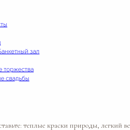
сты
я
Банкетный зал
 торжества
е свадьбы
ставьте: теплые краски природы, легкий в