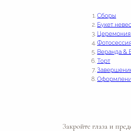
Сборы
Букет неве
Церемония
Фотосесси
Веранда & 
Торт
Завершение
Оформлени
Закройте глаза и пред