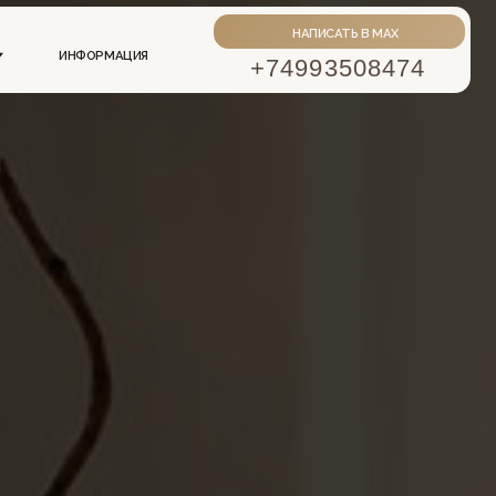
НАПИСАТЬ В MAX
АЦИЯ
+74993508474