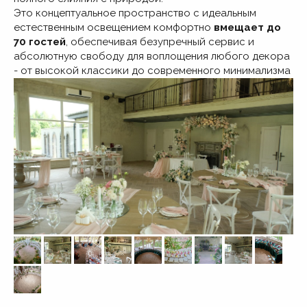
Это концептуальное пространство с идеальным
естественным освещением комфортно
вмещает до
70 гостей
, обеспечивая безупречный сервис и
абсолютную свободу для воплощения любого декора
ОФИЦИАЛЬНАЯ
- от высокой классики до современного минимализма
ВЫЕЗДНАЯ ЦЕРЕМОНИЯ
На данной площадке доступна услуга
выездной регистрации — официальная
церемония, которая проходит в красивой
локации за пределами ЗАГСа.
В день свадьбы сотрудник ЗАГСа приедет
на ваше торжество и проведет процедуру
регистрации брака полностью официально.
Напишите нам, мы подробно расскажем какие
документы нужно подготовить и заключим
договор.
* Услуга платная, стоимость и подробности
уточняйте у менеджеров