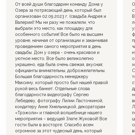
От всей души благодарим команду Дома у
О
Озера за потрясающий день, который был
с
организован 02.09.2023 г. (свадьба Андрея и
В
Валерии)! Мы ни разу не пожалели, что
л
выбрали это место, как площадку для
у
особенного события! Все было на высшем
ф
уровне, начиная от организации и заканчивая
п
проведением самого мероприятия в день
ч
свадьбы. Дом у озера - очень красивое и
н
уютное место. Все было великолепно
о
украшено, еда была очень свежая, вкусная;
х
официанты внимательны, доброжелательны.
С
Большая благодарность менеджеру
т
Максиму, который просто был нашей правой
с
рукой весь банкет. Отдельные слова
д
благодарности видеографу Сергею
н
Лебедеву, фотографу Лилии Ласточкиной,
в
кондитеру Анне Хмельницкой, декораторам
Л
«Трэжоли» и главной волшебнице нашего
п
мероприятия – ведущей Злате Жуковой! Все
ц
гости были в восторге. Спасибо всем
с
огромное за этот чудесный день, который
в