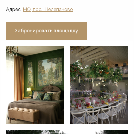
Адрес:
МО, пос. Шелепаново
Забронировать площадку
Эта живописная усадьба станет
вашим личным
пространством
на всё время
праздника.
Банкетный зал
с
панорамными окнами по 3м
сторонам, высокими
потолками, балконом и
декоративным камином.