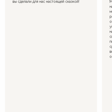
вы сделали для нас настоящей сказкой!
М
н
м
р
о
у
н
с
п
с
в
о