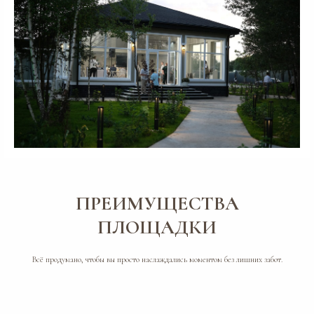
Зоны фуршета:
на улице под
навесом с оригинальными
дизайнерскими конструкциями
и ретро гирляндами. Так же
отдельная зона в доме -
комфорт при любой погоде
ПРЕИМУЩЕСТВА
ПЛОЩАДКИ
Гостевые комнаты на 15 человект
можно остаться с близкими после
Всё продумано, чтобы вы просто наслаждались моментом без лишних забот.
праздника
Детская комната с игрушками и
отдельные помещения для
подрядчиков
Стильная комната жениха
с