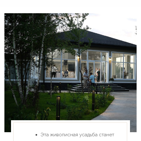
грандиозным витринным окном
позволяет оставаться в центре
событий и наблюдать, как в холле
собираются гости и начинается
приветственный фуршет
В распоряжении невесты -
два изысканных пространства,
главное из которых дополнена
зимним садом, приватной зелёной
купелью и собственным выходом в
уединённый внутренний дворик
для идеальных утренних сборов и
красивых фото.
Возможность раннего заезда с