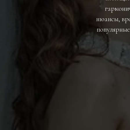
гармонич
нюансы, вро
популярные