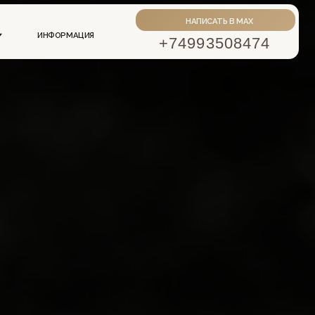
НАПИСАТЬ В MAX
АЦИЯ
+74993508474