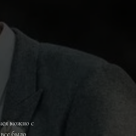
ся можно с
все было