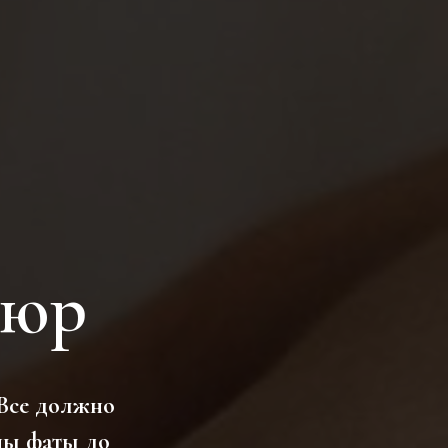
кюр
 Все должно
ины фаты до