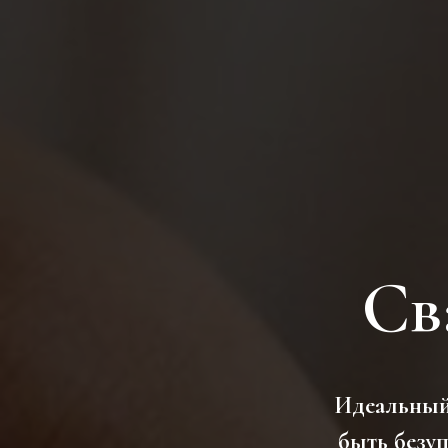
Св
Идеальный 
быть безуп