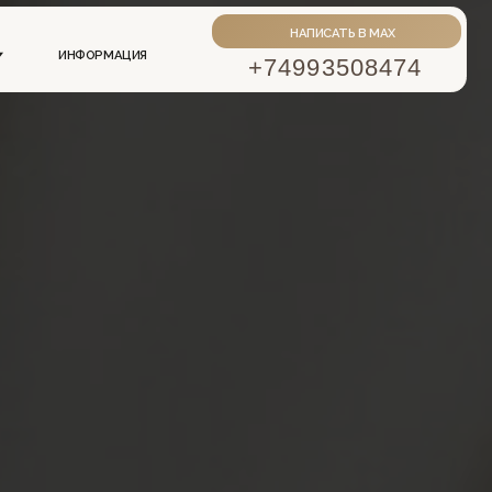
НАПИСАТЬ В MAX
АЦИЯ
+74993508474