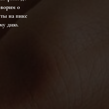
оворим о
нты на пике
му дню.