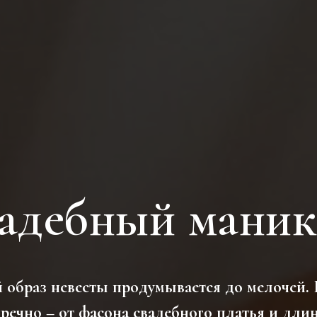
адебный мани
образ невесты продумывается до мелочей.
речно – от фасона свадебного платья и дл