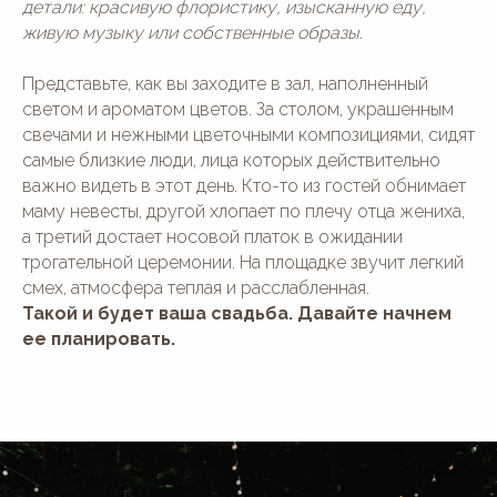
детали: красивую флористику, изысканную еду,
живую музыку или собственные образы.
Представьте, как вы заходите в зал, наполненный
светом и ароматом цветов. За столом, украшенным
свечами и нежными цветочными композициями, сидят
самые близкие люди, лица которых действительно
важно видеть в этот день. Кто-то из гостей обнимает
маму невесты, другой хлопает по плечу отца жениха,
а третий достает носовой платок в ожидании
трогательной церемонии. На площадке звучит легкий
смех, атмосфера теплая и расслабленная.
Такой и будет ваша свадьба. Давайте начнем
ее планировать.