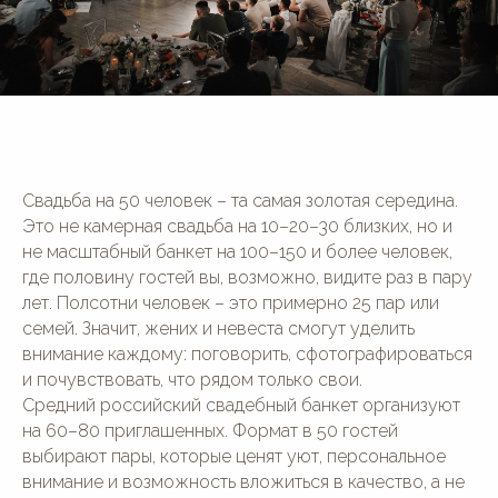
Свадьба на 50 человек – та самая золотая середина.
Это не камерная свадьба на 10–20–30 близких, но и
не масштабный банкет на 100–150 и более человек,
где половину гостей вы, возможно, видите раз в пару
лет. Полсотни человек – это примерно 25 пар или
семей. Значит, жених и невеста смогут уделить
внимание каждому: поговорить, сфотографироваться
и почувствовать, что рядом только свои.
Средний российский свадебный банкет организуют
на 60–80 приглашенных. Формат в 50 гостей
выбирают пары, которые ценят уют, персональное
внимание и возможность вложиться в качество, а не