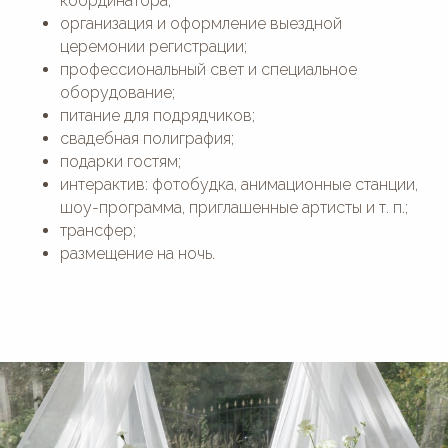
координатора;
руб
74993508474
Свадьбы от 1 млн руб
организация и оформление выездной
АКЦИИ
Написать в Telegram:
церемонии регистрации;
House_for_Wedding
профессиональный свет и специальное
Написать в MAX:
оборудование;
House for Wedding
Написать в WhatsApp:
питание для подрядчиков;
+7(964)777-84-74
свадебная полиграфия;
подарки гостям;
интерактив: фотобудка, анимационные станции,
шоу-программа, приглашенные артисты и т. п.;
трансфер;
© 2016—2026 Сайт сети свадебных площадок «House for
размещение на ночь.
Wedding»
Сайт не является публичной офертой и носит
информационный характер.
Политика обработки персональных данных