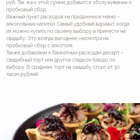
руб. Так же к этой сумме добавится обслуживание и
пробковый сбор.
Важный пункт расходов на праздничное меню –
алкогольные напитки. Самый удобный вариант, когда
их можно купить по своему выбору и принести на
свадьбу. Это всегда выгоднее, несмотря на
пробковый сбор с алкоголя.
Также добавляем к банкетным расходам десерт –
свадебный торт или другое сладкое блюдо по
выбору. В среднем, торт на свадьбу стоит от 30
тысяч рублей.