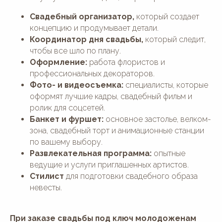
Юбилей
Отзывы
Свадебный организатор,
который создает
День рождения
Блог
концепцию и продумывает детали.
Гендер-пати
Вопросы и ответы
Координатор дня свадьбы,
который следит,
Девичник/
Контакты
Мальчишник
чтобы все шло по плану.
Оформление:
работа флористов и
СВАДЬБЫ «ПОД КЛЮЧ»
КОНТАКТЫ
профессиональных декораторов.
Свадьба "под ключ"
Фото- и видеосъемка:
специалисты, которые
Почта:
houseforwedding@gmail.com
Свадьбы до 800 тыс. руб
оформят лучшие кадры, свадебный фильм и
Свадьбы от 800 до 1 млн тыс.
Телефон:
руб
ролик для соцсетей.
74993508474
Свадьбы от 1 млн руб
Банкет и фуршет:
основное застолье, велком-
АКЦИИ
Написать в Telegram:
зона, свадебный торт и анимационные станции
House_for_Wedding
по вашему выбору.
Написать в MAX:
House for Wedding
Развлекательная программа:
опытные
Написать в WhatsApp:
ведущие и услуги приглашенных артистов.
+7(964)777-84-74
Стилист
для подготовки свадебного образа
невесты.
При заказе свадьбы под ключ молодоженам