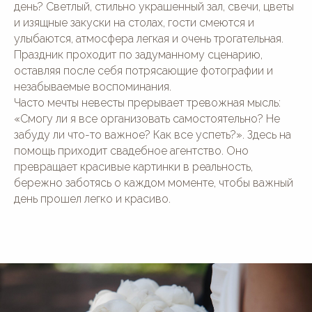
день? Светлый, стильно украшенный зал, свечи, цветы
и изящные закуски на столах, гости смеются и
улыбаются, атмосфера легкая и очень трогательная.
Праздник проходит по задуманному сценарию,
оставляя после себя потрясающие фотографии и
незабываемые воспоминания.
Часто мечты невесты прерывает тревожная мысль:
«Смогу ли я все организовать самостоятельно? Не
забуду ли что-то важное? Как все успеть?». Здесь на
помощь приходит свадебное агентство. Оно
превращает красивые картинки в реальность,
бережно заботясь о каждом моменте, чтобы важный
день прошел легко и красиво.