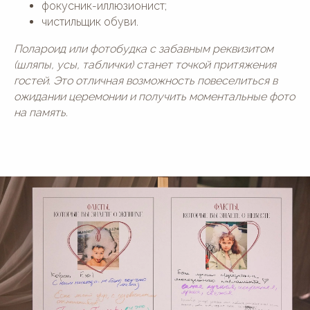
фокусник-иллюзионист;
чистильщик обуви.
Полароид или фотобудка с забавным реквизитом
(шляпы, усы, таблички) станет точкой притяжения
гостей. Это отличная возможность повеселиться в
ожидании церемонии и получить моментальные фото
на память.