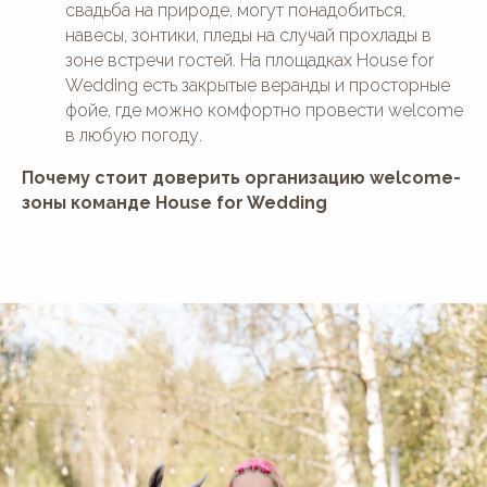
Panorama Wedding House
Малый панорамный зал
свадьба на природе, могут понадобиться,
Green House
Старинный особняк
навесы, зонтики, пледы на случай прохлады в
Дом у реки с бас. и сауной
Wood House
зоне встречи гостей. На площадках House for
Дом у реки с баней и Фурако
Ботаника
Wedding есть закрытые веранды и просторные
Усадьба "Шелепаново"
Светлица
фойе, где можно комфортно провести welcome
в любую погоду.
МЕРОПРИЯТИЯ
О НАС
Почему стоит доверить организацию welcome-
Юбилей
Отзывы
зоны команде House for Wedding
День рождения
Блог
Гендер-пати
Вопросы и ответы
Девичник/
Контакты
Мальчишник
СВАДЬБЫ «ПОД КЛЮЧ»
КОНТАКТЫ
Свадьба "под ключ"
Почта:
houseforwedding@gmail.com
Свадьбы до 800 тыс. руб
Свадьбы от 800 до 1 млн тыс.
Телефон:
руб
74993508474
Свадьбы от 1 млн руб
АКЦИИ
Написать в Telegram:
House_for_Wedding
Написать в MAX: