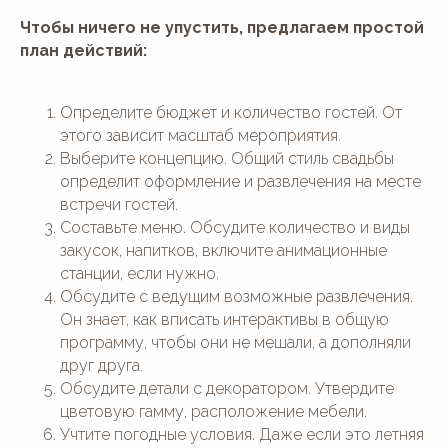
Чтобы ничего не упустить, предлагаем простой
план действий:
Определите бюджет и количество гостей. От
этого зависит масштаб мероприятия.
Выберите концепцию. Общий стиль свадьбы
определит оформление и развлечения на месте
встречи гостей.
Составьте меню. Обсудите количество и виды
закусок, напитков, включите анимационные
станции, если нужно.
Обсудите с ведущим возможные развлечения.
Он знает, как вписать интерактивы в общую
программу, чтобы они не мешали, а дополняли
ПЛОЩАДКИ
друг друга.
Обсудите детали с декоратором. Утвердите
Английский дом
Дом у озера
цветовую гамму, расположение мебели.
Белоснежная Веранда
Дом у леса
Ryabina House
Большой панорамный зал
Учтите погодные условия. Даже если это летняя