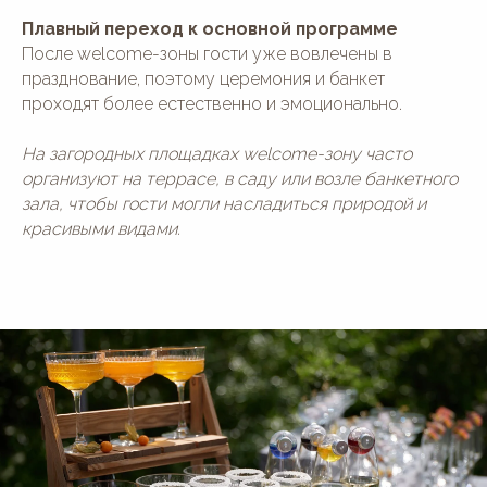
Плавный переход к основной программе
После welcome-зоны гости уже вовлечены в
празднование, поэтому церемония и банкет
проходят более естественно и эмоционально.
На загородных площадках welcome-зону часто
организуют на террасе, в саду или возле банкетного
зала, чтобы гости могли насладиться природой и
красивыми видами.