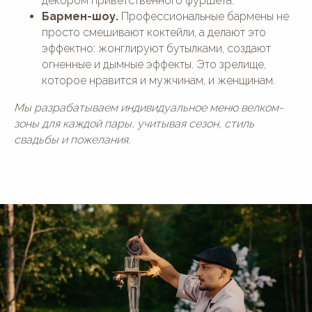
декором приветственного фуршета.
Бармен-шоу.
Профессиональные бармены не
просто смешивают коктейли, а делают это
эффектно: жонглируют бутылками, создают
огненные и дымные эффекты. Это зрелище,
которое нравится и мужчинам, и женщинам.
Мы разрабатываем индивидуальное меню велком-
зоны для каждой пары, учитывая сезон, стиль
свадьбы и пожелания.