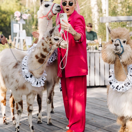
House for Wedding
Написать в WhatsApp:
+7(964)777-84-74
© 2016—2026 Сайт сети свадебных площадок «House for
Wedding»
Сайт не является публичной офертой и носит
информационный характер.
Политика обработки персональных данных