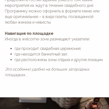
мероприятия их ждут в течение свадебного дня.
Программку можно оформить в формате меню или
еще оригинальнее – в виде газеты, посвященной
любви жениха и невесты.
Навигация по площадке
Иногда в welcome-зоне размещают указатели:
где проходит свадебная церемония;
где находится банкетный зал;
где расположены зоны отдыха и другие локации.
Это особенно удобно на больших загородных
площадках.