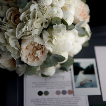
ПЛОЩАДКИ
Английский дом
Дом у озера
Белоснежная Веранда
Дом у леса