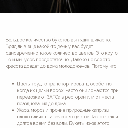
Большое количество букетов выглядит шикарно.
Вряд ли в еще какой-то день у вас будет
одновременно такое количество цветов. Это круто,
но и минусов предостаточно. Далеко не вся это
красота доедет до дома молодоженов. Потому что:
Цветы трудно транспортировать, особенно
когда их целый ворох. Часто они ломаются при
перевозке от ЗАГСа в ресторан или от места
празднования до дома.
Жара, мороз и прочие природные капризы
плохо влияют на качество цветов. Так же, как и
долгое время без воды. Букеты из-за этого