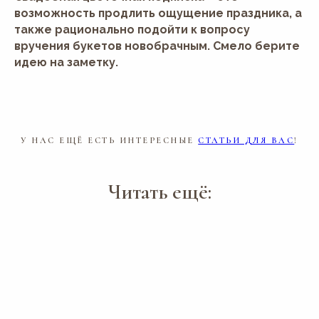
House_for_Wedding
возможность продлить ощущение праздника, а
Написать в MAX:
также рационально подойти к вопросу
House for Wedding
вручения букетов новобрачным. Смело берите
Написать в WhatsApp:
+7(964)777-84-74
идею на заметку.
У НАС ЕЩЁ ЕСТЬ ИНТЕРЕСНЫЕ
СТАТЬИ ДЛЯ ВАС
!
© 2016—2026 Сайт сети свадебных площадок «House for
Wedding»
Сайт не является публичной офертой и носит
информационный характер.
Политика обработки персональных данных
Читать ещё: