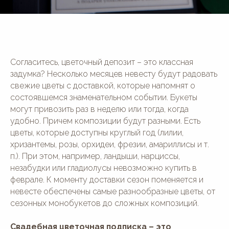
Ryabina House
Большой панорамный зал
Panorama Wedding House
Малый панорамный зал
Green House
Старинный особняк
Дом у реки с бас. и сауной
Wood House
Дом у реки с баней и Фурако
Ботаника
Согласитесь, цветочный депозит – это классная
Усадьба "Шелепаново"
Светлица
задумка? Несколько месяцев невесту будут радовать
свежие цветы с доставкой, которые напомнят о
МЕРОПРИЯТИЯ
О НАС
состоявшемся знаменательном событии. Букеты
могут привозить раз в неделю или тогда, когда
Юбилей
Отзывы
День рождения
удобно. Причем композиции будут разными. Есть
Блог
Гендер-пати
Вопросы и ответы
цветы, которые доступны круглый год (лилии,
Девичник/
Контакты
хризантемы, розы, орхидеи, фрезии, амариллисы и т.
Мальчишник
п.). При этом, например, ландыши, нарциссы,
незабудки или гладиолусы невозможно купить в
СВАДЬБЫ «ПОД КЛЮЧ»
КОНТАКТЫ
феврале. К моменту доставки сезон поменяется и
Свадьба "под ключ"
Почта:
невесте обеспечены самые разнообразные цветы, от
houseforwedding@gmail.com
Свадьбы до 800 тыс. руб
Свадьбы от 800 до 1 млн тыс.
сезонных монобукетов до сложных композиций.
Телефон:
руб
74993508474
Свадьбы от 1 млн руб
АКЦИИ
Свадебная цветочная подписка – это
Написать в Telegram: