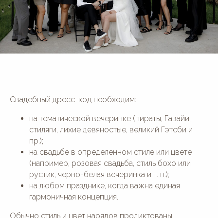
Свадебный дресс-код необходим:
на тематической вечеринке (пираты, Гавайи,
стиляги, лихие девяностые, великий Гэтсби и
пр.);
на свадьбе в определенном стиле или цвете
(например, розовая свадьба, стиль бохо или
рустик, черно-белая вечеринка и т. п.);
на любом празднике, когда важна единая
гармоничная концепция.
Обычно стиль и цвет нарядов продиктованы