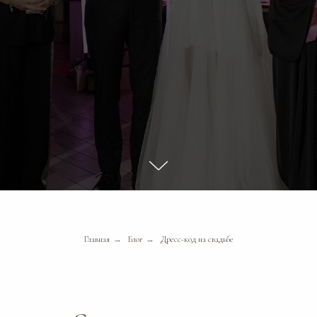
Главная
→
Блог
→
Дресс-код на свадьбе