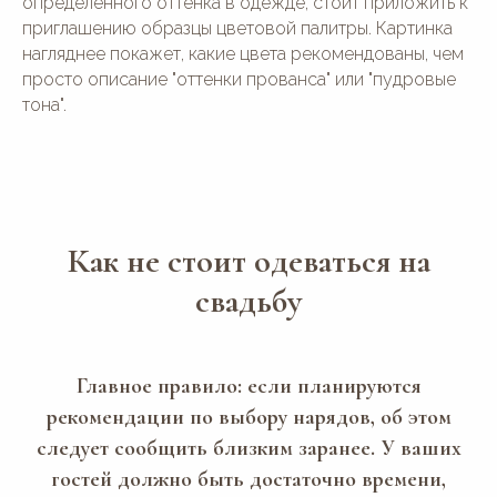
определенного оттенка в одежде, стоит приложить к
Телефон:
руб
74993508474
Свадьбы от 1 млн руб
приглашению образцы цветовой палитры. Картинка
АКЦИИ
нагляднее покажет, какие цвета рекомендованы, чем
Написать в Telegram:
House_for_Wedding
просто описание "оттенки прованса" или "пудровые
Написать в MAX:
тона".
House for Wedding
Написать в WhatsApp:
+7(964)777-84-74
Как не стоит одеваться на
© 2016—2026 Сайт сети свадебных площадок «House for
свадьбу
Wedding»
Сайт не является публичной офертой и носит
информационный характер.
Политика обработки персональных данных
Главное правило: если планируются
рекомендации по выбору нарядов, об этом
следует сообщить близким заранее. У ваших
гостей должно быть достаточно времени,