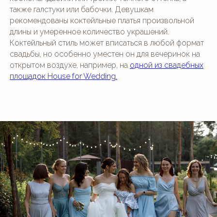
также галстуки или бабочки. Девушкам
рекомендованы коктейльные платья произвольной
длины и умеренное количество украшений.
Коктейльный стиль может вписаться в любой формат
свадьбы, но особенно уместен он для вечеринок на
открытом воздухе, например, на
одной из свадебных
площадок House for Wedding.