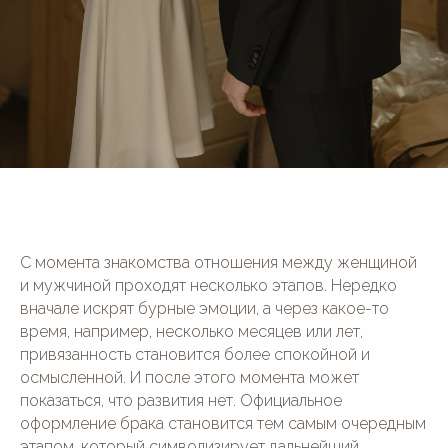
С момента знакомства отношения между женщиной
и мужчиной проходят несколько этапов. Нередко
вначале искрят бурные эмоции, а через какое-то
время, например, несколько месяцев или лет,
привязанность становится более спокойной и
осмысленной. И после этого момента может
показаться, что развития нет. Официальное
оформление брака становится тем самым очередным
этапом, который символизирует дальнейший