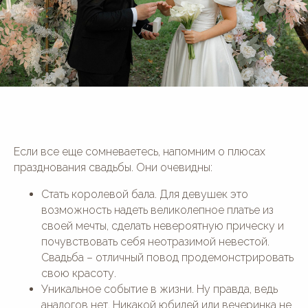
Если все еще сомневаетесь, напомним о плюсах
ПЛОЩАДКИ
празднования свадьбы. Они очевидны:
Английский дом
Дом у озера
Стать королевой бала. Для девушек это
Белоснежная Веранда
Дом у леса
возможность надеть великолепное платье из
Ryabina House
Большой панорамный зал
своей мечты, сделать невероятную прическу и
Panorama Wedding House
Малый панорамный зал
почувствовать себя неотразимой невестой.
Green House
Старинный особняк
Свадьба – отличный повод продемонстрировать
Дом у реки с бас. и сауной
Wood House
свою красоту.
Дом у реки с баней и Фурако
Ботаника
Усадьба "Шелепаново"
Светлица
Уникальное событие в жизни. Ну правда, ведь
аналогов нет. Никакой юбилей или вечеринка не