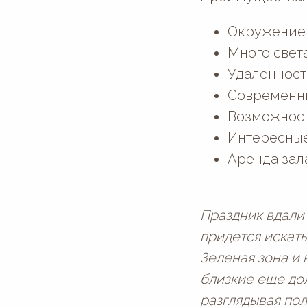
Окружение 
Много света
Удаленность
Современны
Возможност
Интересные
Аренда зал
Праздник вдали
придется искать
Зеленая зона и 
близкие еще до
разглядывая по