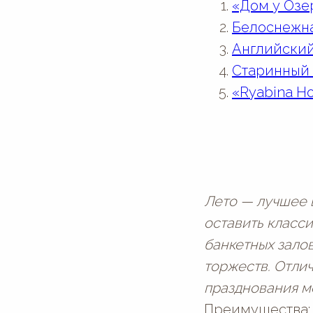
«Дом у Озе
Белоснежна
Английски
Старинный 
«Ryabina H
Лето — лучшее 
оставить класс
банкетных зало
торжеств. Отли
празднования м
Преимущества: