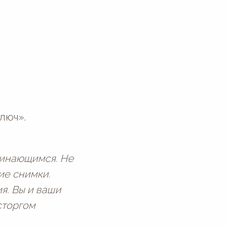
люч».
минающимся. Не
ие снимки.
я. Вы и ваши
сторгом