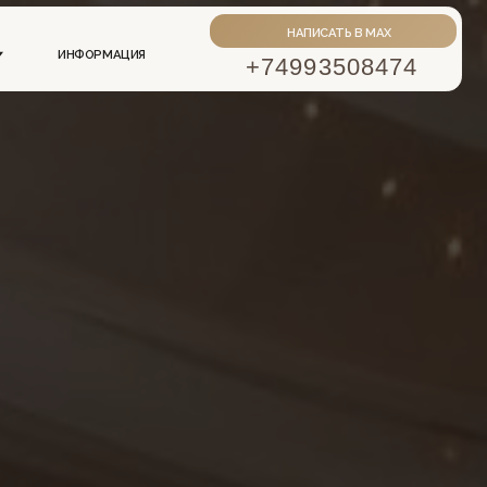
НАПИСАТЬ В MAX
АЦИЯ
+74993508474