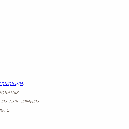
 природе
.
акрытых
 их для зимних
него