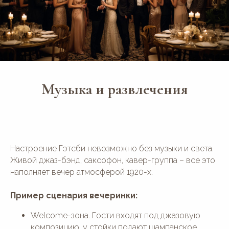
Музыка и развлечения
Настроение Гэтсби невозможно без музыки и света.
Живой джаз-бэнд, саксофон, кавер-группа – все это
наполняет вечер атмосферой 1920-х.
Пример сценария вечеринки:
Welcome-зона. Гости входят под джазовую
композицию, у стойки подают шампанское,