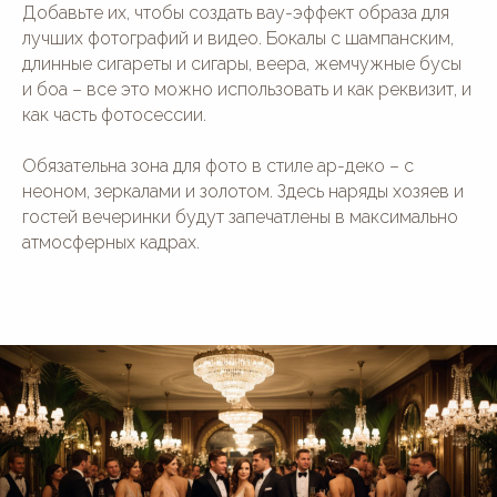
Добавьте их, чтобы создать вау-эффект образа для
лучших фотографий и видео. Бокалы с шампанским,
длинные сигареты и сигары, веера, жемчужные бусы
и боа – все это можно использовать и как реквизит, и
как часть фотосессии.
Обязательна зона для фото в стиле ар-деко – с
неоном, зеркалами и золотом. Здесь наряды хозяев и
гостей вечеринки будут запечатлены в максимально
атмосферных кадрах.