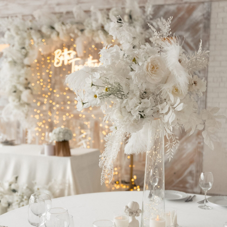
СВАДЬБЫ «ПОД КЛЮЧ»
КОНТАКТЫ
Свадьба "под ключ"
Почта:
houseforwedding@gmail.com
Свадьбы до 800 тыс. руб
Свадьбы от 800 до 1 млн тыс.
Телефон:
руб
74993508474
Свадьбы от 1 млн руб
АКЦИИ
Написать в Telegram:
House_for_Wedding
Написать в MAX:
House for Wedding
Написать в WhatsApp:
+7(964)777-84-74
© 2016—2026 Сайт сети свадебных площадок «House for
Wedding»
Сайт не является публичной офертой и носит
информационный характер.
Политика обработки персональных данных