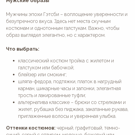
Мужские образы
Мужчины эпохи Гэтсби – воплощение уверенности и
безупречного вкуса. Здесь нет места скучным
костюмам и однотонным галстукам. Важно, чтобы
образ выглядел элегантно, но с характером.
Что выбрать:
классический костюм тройка с жилетом и
галстуком или бабочкой;
блейзер или смокинг;
шляпа-федора, подтяжки, платок в нагрудный
карман, шикарные часы и запонки, элегантная
трость и лакированные туфли;
альтернатива классике – брюки со стрелками и
жилет, рубашка без пиджака, закатанные рукава,
приглаженные волосы и уверенная улыбка.
Оттенки костюмов:
черный, графитовый, темно-
синий, серый с отливом, молочно-бежевый или