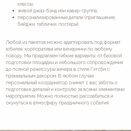
классы;
живой джаз-бэнд или кавер-группа;
персонализированные детали (приглашения,
бейджи, таблички, постеры).
ПЛОЩАДКИ
Английский дом
Дом у озера
Белоснежная Веранда
Дом у леса
Любой из пакетов можно адаптировать под формат
Ryabina House
Большой панорамный зал
юбилея, корпоратива или вечеринки по любому
Panorama Wedding House
Малый панорамный зал
поводу. Мы предлагаем гибкие варианты: от базовой
Green House
Старинный особняк
подготовки площадки и небольшого сопровождения
Дом у реки с бас. и сауной
Wood House
до полной режиссуры вечера в стиле Гэтсби с
Дом у реки с баней и Фурако
Ботаника
премиальным декором. В любом случае
Усадьба "Шелепаново"
Светлица
персональный координатор снимет с вас заботы о
подготовке деталей и контролю за всеми элементами
МЕРОПРИЯТИЯ
О НАС
мероприятия. Можно полностью расслабиться и
Юбилей
Отзывы
окунуться в атмосферу праздничного события.
День рождения
Блог
Гендер-пати
Вопросы и ответы
Девичник/
Контакты
Мальчишник