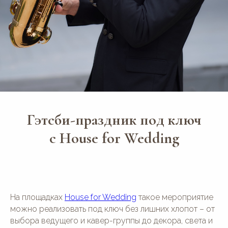
Гэтсби-праздник под ключ
с House for Wedding
На площадках
House for Wedding
такое мероприятие
можно реализовать под ключ без лишних хлопот – от
выбора ведущего и кавер-группы до декора, света и