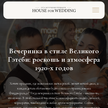
Вечеринка в стиле Великого
Гэтсби: роскошь и атмосфера
1920-х годов
Хотите праздник, где шампанское льется рекой, звучит легкий джаз, а
каждая деталь обстановки будто сошла со страниц романа
Фицджеральда? Тогда вечеринка в стиле Великого Гэтсби – именно то,
что нужно. В этой стильной тематике можно оформить свадьбу, юбилей,
корпоратив, тимбилдинг и любое другое мероприятие. Сейчас
расскажем, как создать атмосферу, какие элементы сделать акцентными