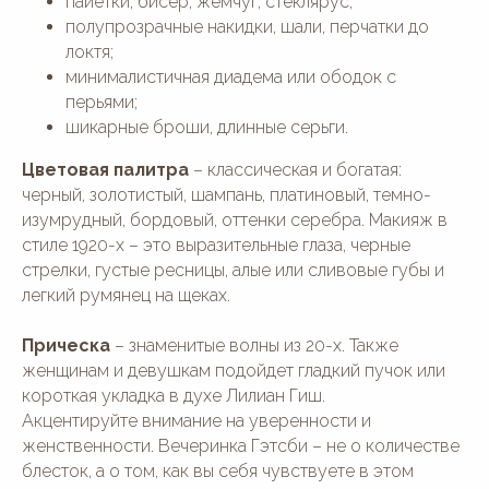
пайетки, бисер, жемчуг, стеклярус;
полупрозрачные накидки, шали, перчатки до
локтя;
минималистичная диадема или ободок с
перьями;
шикарные броши, длинные серьги.
Цветовая палитра
– классическая и богатая:
черный, золотистый, шампань, платиновый, темно-
изумрудный, бордовый, оттенки серебра. Макияж в
стиле 1920-х – это выразительные глаза, черные
стрелки, густые ресницы, алые или сливовые губы и
легкий румянец на щеках.
Прическа
– знаменитые волны из 20-х. Также
женщинам и девушкам подойдет гладкий пучок или
короткая укладка в духе Лилиан Гиш.
Акцентируйте внимание на уверенности и
женственности. Вечеринка Гэтсби – не о количестве
блесток, а о том, как вы себя чувствуете в этом