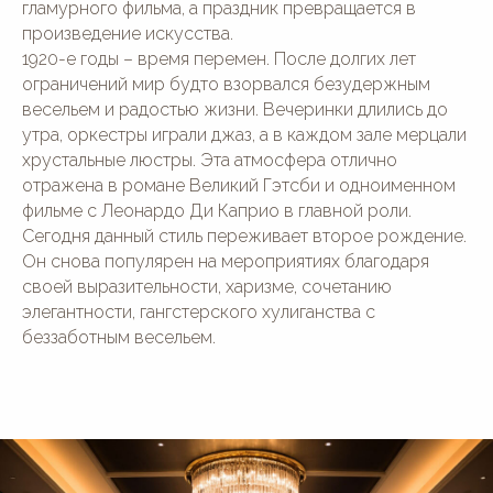
гламурного фильма, а праздник превращается в
произведение искусства.
1920-е годы – время перемен. После долгих лет
ограничений мир будто взорвался безудержным
весельем и радостью жизни. Вечеринки длились до
утра, оркестры играли джаз, а в каждом зале мерцали
хрустальные люстры. Эта атмосфера отлично
отражена в романе Великий Гэтсби и одноименном
фильме с Леонардо Ди Каприо в главной роли.
Сегодня данный стиль переживает второе рождение.
Он снова популярен на мероприятиях благодаря
своей выразительности, харизме, сочетанию
элегантности, гангстерского хулиганства с
беззаботным весельем.