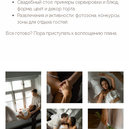
Свадебный стол: примеры сервировки и блюд,
форма, цвет и декор торта.
Развлечения и активности: фотозона, конкурсы,
зоны для отдыха гостей.
Все готово? Пора приступать к воплощению плана.
ПЛОЩАДКИ
Английский дом
Дом у озера
Белоснежная Веранда
Дом у леса
Ryabina House
Большой панорамный зал
Panorama Wedding House
Малый панорамный зал
Green House
Старинный особняк
Дом у реки с бас. и сауной
Wood House
Дом у реки с баней и Фурако
Ботаника
Усадьба "Шелепаново"
Светлица