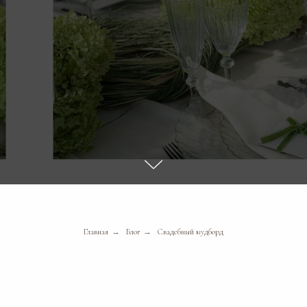
Главная
→
Блог
→
Свадебный мудборд