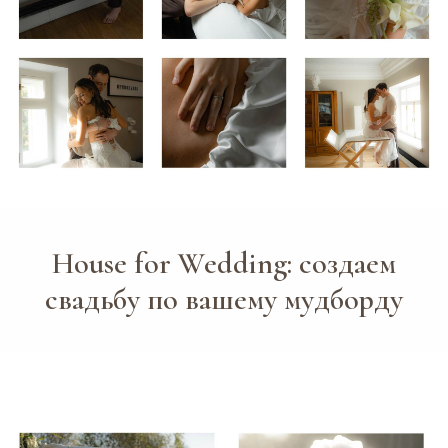
МЕРОПРИЯТИЯ
О НАС
Юбилей
Отзывы
День рождения
Блог
Гендер-пати
Вопросы и ответы
Девичник/
Контакты
Мальчишник
СВАДЬБЫ «ПОД КЛЮЧ»
КОНТАКТЫ
Свадьба "под ключ"
Почта:
houseforwedding@gmail.com
Свадьбы до 800 тыс. руб
Свадьбы от 800 до 1 млн тыс.
Телефон:
руб
House for Wedding: создаем
74993508474
Свадьбы от 1 млн руб
АКЦИИ
Написать в Telegram:
свадьбу по вашему мудборду
House_for_Wedding
Написать в MAX:
House for Wedding
Написать в WhatsApp:
+7(964)777-84-74