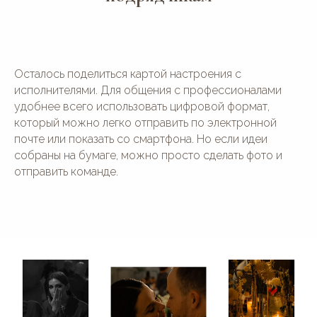
Осталось поделиться картой настроения с
исполнителями. Для общения с профессионалами
удобнее всего использовать цифровой формат,
который можно легко отправить по электронной
почте или показать со смартфона. Но если идеи
собраны на бумаге, можно просто сделать фото и
отправить команде.