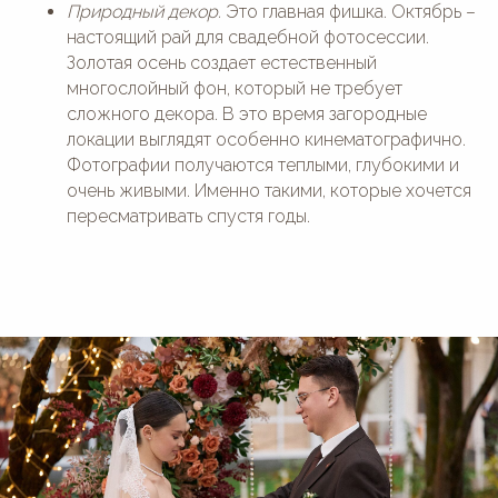
Природный декор.
Это главная фишка. Октябрь –
настоящий рай для свадебной фотосессии.
Золотая осень создает естественный
многослойный фон, который не требует
сложного декора. В это время загородные
локации выглядят особенно кинематографично.
Фотографии получаются теплыми, глубокими и
очень живыми. Именно такими, которые хочется
пересматривать спустя годы.