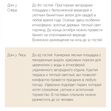
Дом у
До 80 гостей. Просторная загородная
Озера
площадка с белоснежной верандой и
уютным банкетным залом для свадеб в
любое время года. Осенью здесь особенно
атмосферно: золотые деревья, теплый свет
гирлянд. До конца октября можно провести
© 2016—2026 Сайт сети свадебных площадок «House for
Wedding»
Сайт не является публичной офертой и носит
банкет на отапливаемой веранде.
информационный характер.
Возможно размещение на ночь до 12 гостей.
Политика обработки персональных данных
Дом у Леса
До 45 гостей. Камерная лесная площадка с
панорамным видом, красивым пирсом для
церемонии у воды и атмосферой
уединенного загородного отдыха. Крытая
терраса и теплый светлый зал позволят
комфортно провести праздник в любую
погоду. Идеально подойдет парам, которые
хотят спокойное, уютное и эстетичное
торжество. В гостевых спальнях можно
разместить до 10 человек.