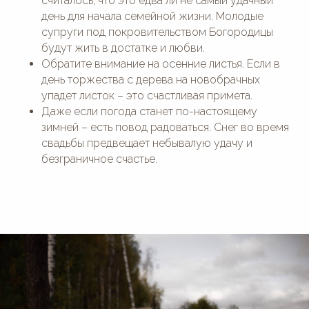
считалось, что это едва ли не самый удачный
день для начала семейной жизни. Молодые
супруги под покровительством Богородицы
будут жить в достатке и любви.
Обратите внимание на осенние листья. Если в
день торжества с дерева на новобрачных
упадет листок – это счастливая примета.
Даже если погода станет по-настоящему
зимней – есть повод радоваться. Снег во время
свадьбы предвещает небывалую удачу и
безграничное счастье.