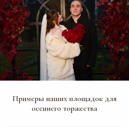
Дом у реки с бас. и сауной
Wood House
Дом у реки с баней и Фурако
Ботаника
Усадьба "Шелепаново"
Светлица
МЕРОПРИЯТИЯ
О НАС
Юбилей
Отзывы
День рождения
Блог
Гендер-пати
Вопросы и ответы
Девичник/
Контакты
Мальчишник
СВАДЬБЫ «ПОД КЛЮЧ»
КОНТАКТЫ
Свадьба "под ключ"
Почта:
houseforwedding@gmail.com
Свадьбы до 800 тыс. руб
Свадьбы от 800 до 1 млн тыс.
Телефон:
руб
Примеры наших площадок для
74993508474
Свадьбы от 1 млн руб
АКЦИИ
Написать в Telegram:
осеннего торжества
House_for_Wedding
Написать в MAX:
House for Wedding
Написать в WhatsApp:
+7(964)777-84-74