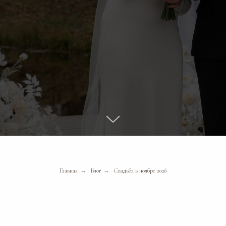
00
23
99
Выбрать удобное время звонка
Главная
→
Блог
→
Свадьба в ноябре 2026