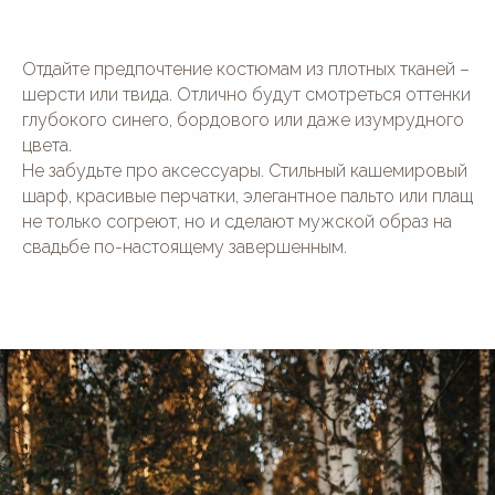
Отдайте предпочтение костюмам из плотных тканей –
шерсти или твида. Отлично будут смотреться оттенки
глубокого синего, бордового или даже изумрудного
цвета.
Не забудьте про аксессуары. Стильный кашемировый
шарф, красивые перчатки, элегантное пальто или плащ
не только согреют, но и сделают мужской образ на
свадьбе по-настоящему завершенным.