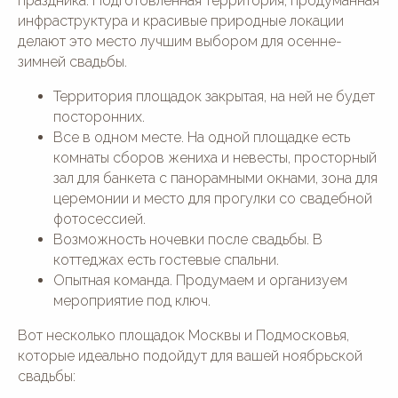
праздника. Подготовленная территория, продуманная
инфраструктура и красивые природные локации
МЕРОПРИЯТИЯ
О НАС
делают это место лучшим выбором для осенне-
Юбилей
Отзывы
зимней свадьбы.
День рождения
Блог
Гендер-пати
Вопросы и ответы
Территория площадок закрытая, на ней не будет
Девичник/
Контакты
Мальчишник
посторонних.
Все в одном месте. На одной площадке есть
СВАДЬБЫ «ПОД КЛЮЧ»
КОНТАКТЫ
комнаты сборов жениха и невесты, просторный
Свадьба "под ключ"
зал для банкета с панорамными окнами, зона для
Почта:
houseforwedding@gmail.com
Свадьбы до 800 тыс. руб
церемонии и место для прогулки со свадебной
Свадьбы от 800 до 1 млн тыс.
Телефон:
руб
фотосессией.
74993508474
Свадьбы от 1 млн руб
Возможность ночевки после свадьбы. В
АКЦИИ
Написать в Telegram:
коттеджах есть гостевые спальни.
House_for_Wedding
Опытная команда. Продумаем и организуем
Написать в MAX:
House for Wedding
мероприятие под ключ.
Написать в WhatsApp:
+7(964)777-84-74
Вот несколько площадок Москвы и Подмосковья,
которые идеально подойдут для вашей ноябрьской
свадьбы: