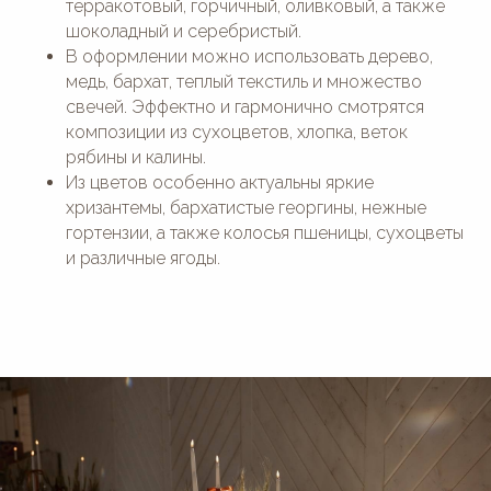
терракотовый, горчичный, оливковый, а также
шоколадный и серебристый.
В оформлении можно использовать дерево,
медь, бархат, теплый текстиль и множество
свечей. Эффектно и гармонично смотрятся
композиции из сухоцветов, хлопка, веток
рябины и калины.
Из цветов особенно актуальны яркие
хризантемы, бархатистые георгины, нежные
гортензии, а также колосья пшеницы, сухоцветы
и различные ягоды.