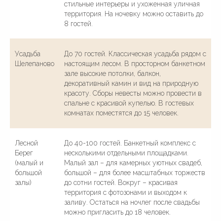
стильные интерьеры и ухоженная уличная
территория. На ночевку можно оставить до
8 гостей.
Усадьба
До 70 гостей. Классическая усадьба рядом с
Шелепаново
настоящим лесом. В просторном банкетном
зале высокие потолки, балкон,
декоративный камин и вид на природную
красоту. Сборы невесты можно провести в
спальне с красивой купелью. В гостевых
комнатах поместятся до 15 человек.
Лесной
До 40-100 гостей. Банкетный комплекс с
Берег
несколькими отдельными площадками.
(малый и
Малый зал – для камерных уютных свадеб,
большой
большой – для более масштабных торжеств
залы)
до сотни гостей. Вокруг – красивая
территория с фотозонами и выходом к
заливу. Остаться на ночлег после свадьбы
Сделано в
можно пригласить до 18 человек.