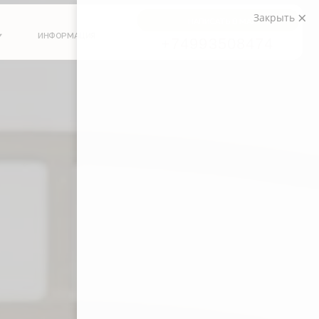
Закрыть
НАПИСАТЬ В MAX
АЦИЯ
+74993508474