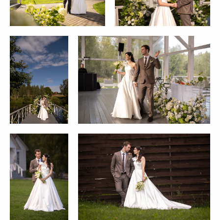
Отправить
Нажимая на кнопку, вы даете согласие на
обработку персональных данных и соглашаетесь
c политикой конфиденциальности.
ПЛОЩАДКИ
Английский дом
Дом у озера
Белоснежная Веранда
Дом у леса
Ryabina House
Большой панорамный зал
Panorama Wedding House
Малый панорамный зал
Green House
Старинный особняк