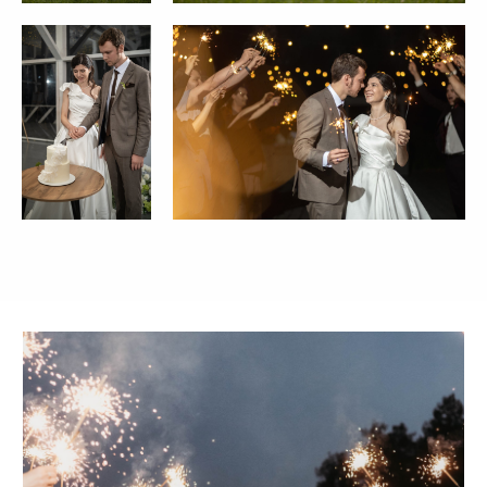
Дом у реки с бас. и сауной
Wood House
Дом у реки с баней и Фурако
Ботаника
Усадьба "Шелепаново"
Светлица
МЕРОПРИЯТИЯ
О НАС
Юбилей
Отзывы
День рождения
Блог
Гендер-пати
Вопросы и ответы
Девичник/
Контакты
Мальчишник
СВАДЬБЫ «ПОД КЛЮЧ»
КОНТАКТЫ
Свадьба "под ключ"
Почта:
houseforwedding@gmail.com
Свадьбы до 800 тыс. руб
Свадьбы от 800 до 1 млн тыс.
Телефон:
руб
74993508474
Свадьбы от 1 млн руб
АКЦИИ
Написать в Telegram:
House_for_Wedding
Написать в MAX:
House for Wedding
Написать в WhatsApp: