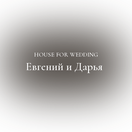
HOUSE FOR WEDDING
Евгений и Дарья
14.08.25
Ryabina House
21 человек
Тариф под ключ «ЛАЙТ»:
Банкет+фуршет
Сервисный и пробковый сбор
Декор
Букет невесты, бутоньерка