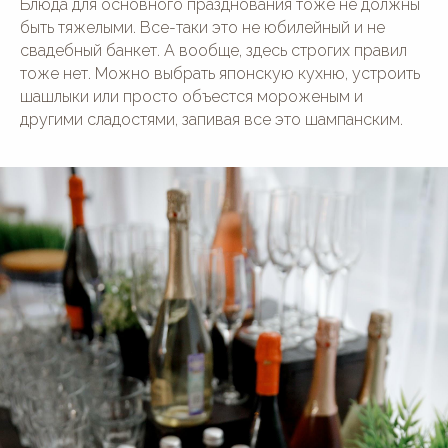
Блюда для основного празднования тоже не должны
быть тяжелыми. Все-таки это не юбилейный и не
свадебный банкет. А вообще, здесь строгих правил
тоже нет. Можно выбрать японскую кухню, устроить
шашлыки или просто объестся мороженым и
другими сладостями, запивая все это шампанским.