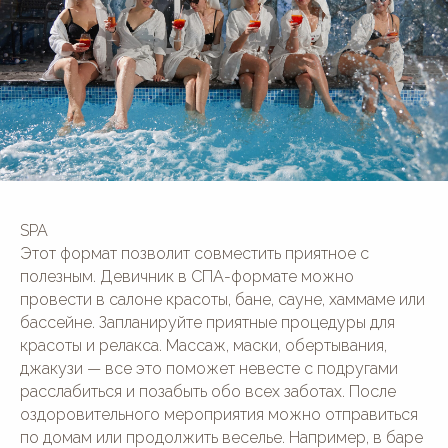
SPA
Этот формат позволит совместить приятное с
полезным. Девичник в СПА-формате можно
провести в салоне красоты, бане, сауне, хаммаме или
бассейне. Запланируйте приятные процедуры для
красоты и релакса. Массаж, маски, обертывания,
джакузи — все это поможет невесте с подругами
расслабиться и позабыть обо всех заботах. После
оздоровительного мероприятия можно отправиться
по домам или продолжить веселье. Например, в баре