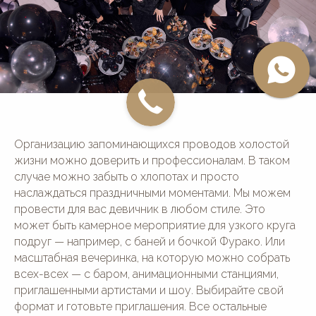
Организацию запоминающихся проводов холостой
жизни можно доверить и профессионалам. В таком
случае можно забыть о хлопотах и просто
наслаждаться праздничными моментами. Мы можем
провести для вас девичник в любом стиле. Это
может быть камерное мероприятие для узкого круга
подруг — например, с баней и бочкой Фурако. Или
масштабная вечеринка, на которую можно собрать
всех-всех — с баром, анимационными станциями,
приглашенными артистами и шоу. Выбирайте свой
формат и готовьте приглашения. Все остальные