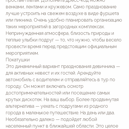
простые платья. Дополнить дресс-код можно
СВАДЬБЫ «ПОД КЛЮЧ»
КОНТАКТЫ
венками, лентами и кружевом. Само празднование
Свадьба "под ключ"
Почта:
лучше устроить на свежем воздухе в виде фуршета
houseforwedding@gmail.com
Свадьбы до 800 тыс. руб
Свадьбы от 800 до 1 млн тыс.
или пикника. Очень удобно планировать организацию
Телефон:
руб
74993508474
Свадьбы от 1 млн руб
таких мероприятий в загородных комплексах.
АКЦИИ
Непринужденная атмосфера, близость природы и
Написать в Telegram:
House_for_Wedding
теплые улыбки подруг — то, что нужно, чтобы весело
Написать в MAX:
провести время перед предстоящим официальным
House for Wedding
мероприятием.
Написать в WhatsApp:
+7(964)777-84-74
Покатушки
Это динамичный вариант празднования девичника —
для активных невест и их гостей. Арендуйте
автомобиль с водителем и отправляйтесь в тур по
городу. Он может включать осмотр
достопримечательностей или посещение самых
© 2016—2026 Сайт сети свадебных площадок «House for
Wedding»
Сайт не является публичной офертой и носит
крутых дискотек. На ваш выбор. Более продвинутая
информационный характер.
альтернатива — уехать с подругами из родного
Политика обработки персональных данных
города в маленькое путешествие. На день или два.
Необязательно далеко — подойдет любой
населенный пункт в ближайшей области. Это целое