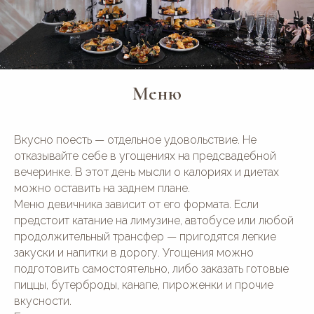
Меню
Вкусно поесть — отдельное удовольствие. Не
отказывайте себе в угощениях на предсвадебной
вечеринке. В этот день мысли о калориях и диетах
можно оставить на заднем плане.
Меню девичника зависит от его формата. Если
предстоит катание на лимузине, автобусе или любой
продолжительный трансфер — пригодятся легкие
закуски и напитки в дорогу. Угощения можно
подготовить самостоятельно, либо заказать готовые
пиццы, бутерброды, канапе, пироженки и прочие
вкусности.