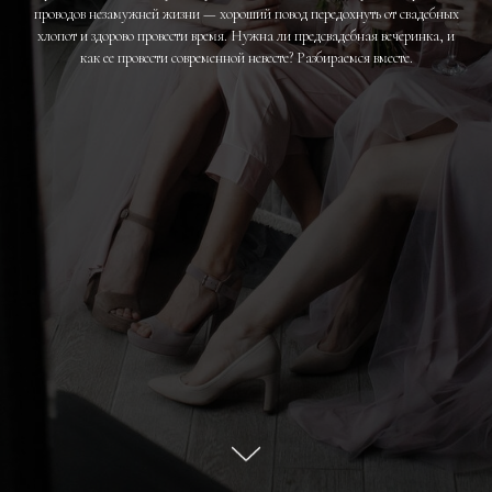
проводов незамужней жизни — хороший повод передохнуть от свадебных
хлопот и здорово провести время. Нужна ли предсвадебная вечеринка, и
как ее провести современной невесте? Разбираемся вместе.