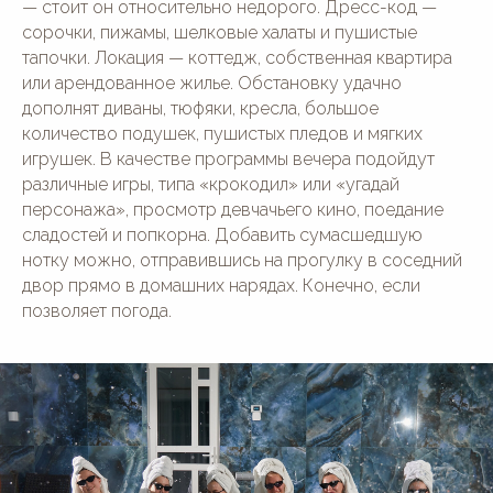
— стоит он относительно недорого. Дресс-код —
сорочки, пижамы, шелковые халаты и пушистые
тапочки. Локация — коттедж, собственная квартира
или арендованное жилье. Обстановку удачно
дополнят диваны, тюфяки, кресла, большое
количество подушек, пушистых пледов и мягких
игрушек. В качестве программы вечера подойдут
различные игры, типа «крокодил» или «угадай
персонажа», просмотр девчачьего кино, поедание
сладостей и попкорна. Добавить сумасшедшую
нотку можно, отправившись на прогулку в соседний
двор прямо в домашних нарядах. Конечно, если
позволяет погода.