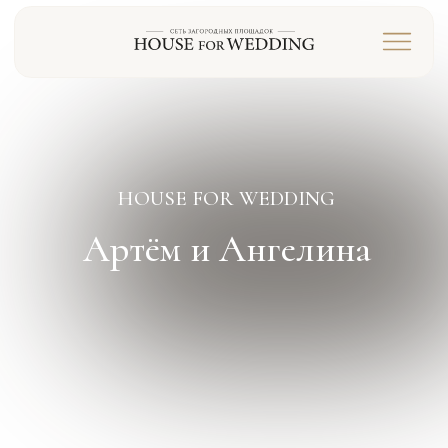
HOUSE FOR WEDDING
Артём и Ангелина