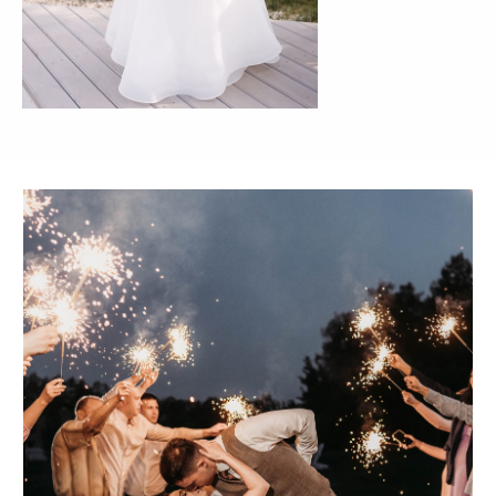
АКЦИИ
Написать в Telegram:
House_for_Wedding
Написать в MAX:
House for Wedding
Написать в WhatsApp:
+7(964)777-84-74
© 2016—2026 Сайт сети свадебных площадок «House for
Wedding»
Сайт не является публичной офертой и носит
информационный характер.
Политика обработки персональных данных