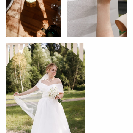
Белоснежная Веранда
Дом у леса
Ryabina House
Большой панорамный зал
Panorama Wedding House
Малый панорамный зал
Green House
Старинный особняк
Дом у реки с бас. и сауной
Wood House
Дом у реки с баней и Фурако
Ботаника
Усадьба "Шелепаново"
Светлица
МЕРОПРИЯТИЯ
О НАС
Юбилей
Отзывы
День рождения
Блог
Гендер-пати
Вопросы и ответы
Девичник/
Контакты
Мальчишник
СВАДЬБЫ «ПОД КЛЮЧ»
КОНТАКТЫ
Свадьба "под ключ"
Почта:
houseforwedding@gmail.com
Свадьбы до 800 тыс. руб
Свадьбы от 800 до 1 млн тыс.
Телефон:
руб
74993508474
Свадьбы от 1 млн руб