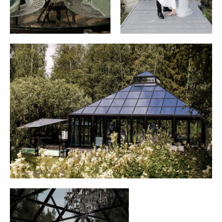
Координатор
Доп. опция:
Анимационная станция Pizza
Трансфер
Show Effect: тяжелый дым и 4 фонтана
Стилист
Фруктовый сбор до 5 кг.
Расширение ассортимента блюд,
напитков и food-станция, доплата +
1 280 рублей/гость. Общий выход: 1 370
гр. и 1 л. безалкогольных напитков
на гостя