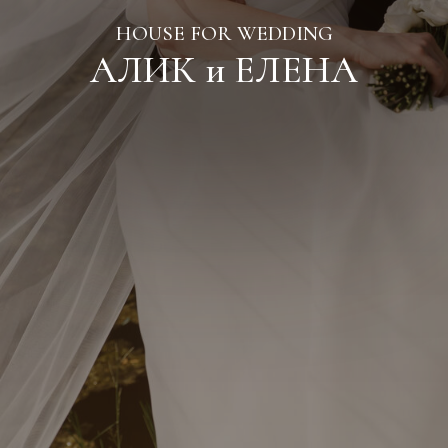
15.07.24
Green House
40 человек
Тариф под ключ «Лайт»:
Банкет+фуршет
Сервисный и пробковый сбор
Декор
Букет невесты, бутоньерка
Ведущий + DJ