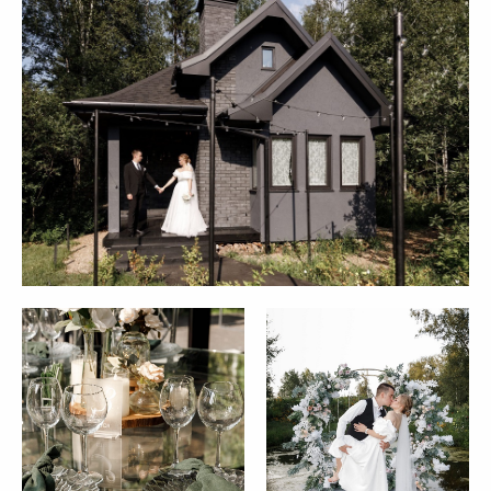
ПОДРЯДЧИКИ
Декор — Juicy rose
Ведущий — Александр Ляпин
Фотограф — Павел Глухов
Кондитер — Анастасия Вепренцева